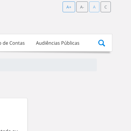
A+
A-
A
C
o de Contas
Audiências Públicas