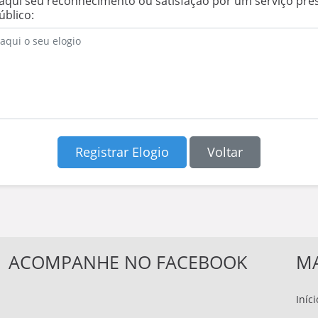
 aqui seu reconhecimento ou satisfação por um serviço pre
úblico:
Registrar Elogio
Voltar
ACOMPANHE NO FACEBOOK
MA
Iníci