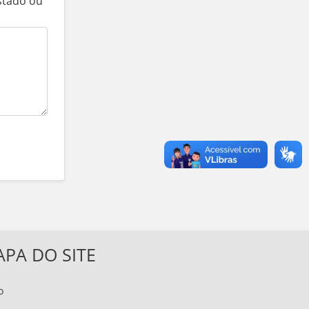
stado ou
PA DO SITE
o