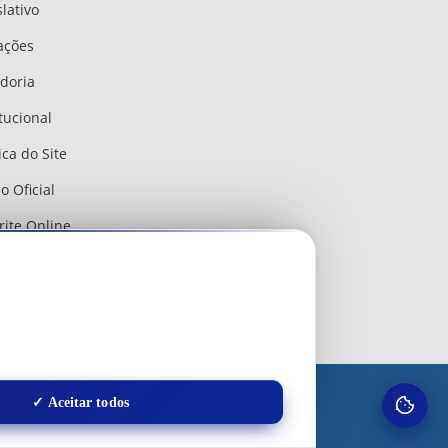
slativo
tações
doria
itucional
ica do Site
o Oficial
rite Online
mail
il Transparente