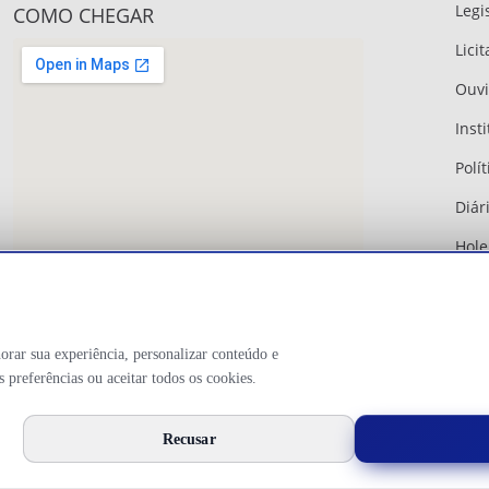
Legi
COMO CHEGAR
Lici
Ouvi
Inst
Polít
Diári
Hole
Web
Bras