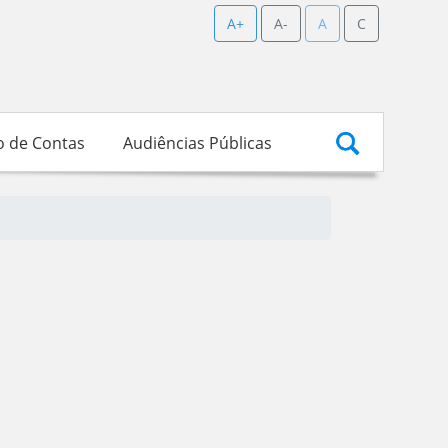
A+
A-
A
C
o de Contas
Audiências Públicas