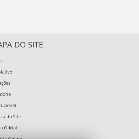
PA DO SITE
o
slativo
tações
doria
itucional
ica do Site
o Oficial
rite Online