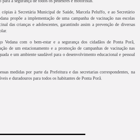
 para a segurança de todos os pedestres e motoristas.
cópias à Secretária Municipal de Saúde, Marcela Peluffo, e ao Secretário
edana propõe a implementação de uma campanha de vacinação nas escolas
inal das crianças e adolescentes, garantindo assim a prevenção de diversas
lar.
go Vedana com o bem-estar e a segurança dos cidadãos de Ponta Porã,
criação de um estacionamento e a promoção de campanhas de vacinação nas
dequada e um ambiente saudável para o desenvolvimento educacional e pessoal
sas medidas por parte da Prefeitura e das secretarias correspondentes, na
íveis e duradouros para todos os habitantes de Ponta Porã.