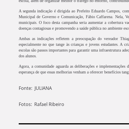
escola, além de organizar melhor o tráfego no entorno, contribuindo
A segunda indicação é dirigida ao Prefeito Eduardo Campos, com 
Municipal de Governo e Comunicação, Fábio Caffarena. Nela, V
municipais. O foco desta campanha seria aumentar a cobertura vac
doenças contagiosas e promovendo a saúde pública no ambiente esco
Ambas as indicações refletem a preocupação do vereador Thia
especialmente no que tange às crianças e jovens estudantes. A 
escolas são passos importantes para garantir uma infraestrutura a
dos alunos.
Agora, a comunidade aguarda as deliberações e implementações des
esperança de que essas melhorias venham a oferecer benefícios tang
Fonte: JULIANA
Fotos: Rafael Ribeiro