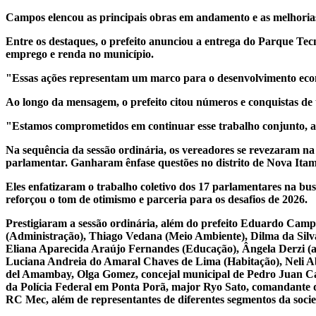
Campos elencou as principais obras em andamento e as melhorias
Entre os destaques, o prefeito anunciou a entrega do Parque Tec
emprego e renda no município.
"Essas ações representam um marco para o desenvolvimento eco
Ao longo da mensagem, o prefeito citou números e conquistas de 
"Estamos comprometidos em continuar esse trabalho conjunto, at
Na sequência da sessão ordinária, os vereadores se revezaram n
parlamentar. Ganharam ênfase questões no distrito de Nova Itama
Eles enfatizaram o trabalho coletivo dos 17 parlamentares na bu
reforçou o tom de otimismo e parceria para os desafios de 2026.
Prestigiaram a sessão ordinária, além do prefeito Eduardo Campo
(Administração), Thiago Vedana (Meio Ambiente), Dilma da Silva 
Eliana Aparecida Araújo Fernandes (Educação), Ângela Derzi (a
Luciana Andreia do Amaral Chaves de Lima (Habitação), Neli A
del Amambay, Olga Gomez, concejal municipal de Pedro Juan Caba
da Polícia Federal em Ponta Porã, major Ryo Sato, comandante 
RC Mec, além de representantes de diferentes segmentos da soci