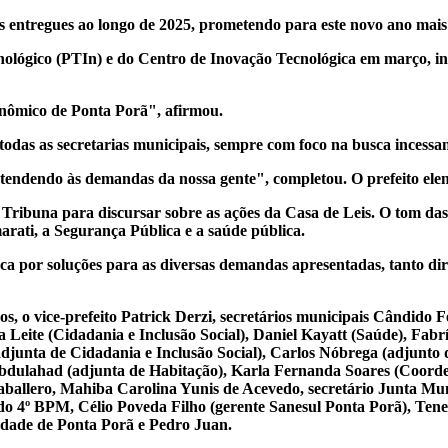
 entregues ao longo de 2025, prometendo para este novo ano mais 
nológico (PTIn) e do Centro de Inovação Tecnológica em março, in
nômico de Ponta Porã", afirmou.
todas as secretarias municipais, sempre com foco na busca incess
endendo às demandas da nossa gente", completou. O prefeito elenc
a Tribuna para discursar sobre as ações da Casa de Leis. O tom d
rati, a Segurança Pública e a saúde pública.
sca por soluções para as diversas demandas apresentadas, tanto d
s, o vice-prefeito Patrick Derzi, secretários municipais Cândido F
Leite (Cidadania e Inclusão Social), Daniel Kayatt (Saúde), Fabr
djunta de Cidadania e Inclusão Social), Carlos Nóbrega (adjunt
bdulahad (adjunta de Habitação), Karla Fernanda Soares (Coorde
llero, Mahiba Carolina Yunis de Acevedo, secretário Junta Munic
do 4º BPM, Célio Poveda Filho (gerente Sanesul Ponta Porã), Ten
edade de Ponta Porã e Pedro Juan.